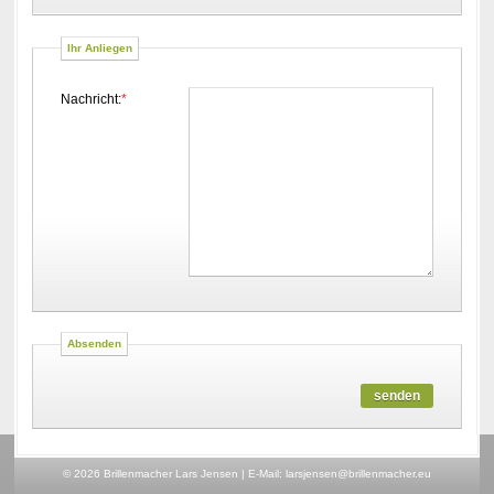
Ihr Anliegen
Nachricht:
*
Absenden
senden
© 2026 Brillenmacher Lars Jensen
|
E-Mail:
larsjensen@brillenmacher.eu