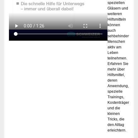
speziellen
Gläsern und
weiteren
Hilfsmitteln
können
auch
sehbehinderte
Menschen
aktiv am
Leben
teilnehmen.
Erfahren Sie
mehr über
Hilfsmittel,
deren
Anwendung,
spezielle
Trainings,
Kostenträger
und die
kleinen
Tricks, die
den Alltag
erleichtern.