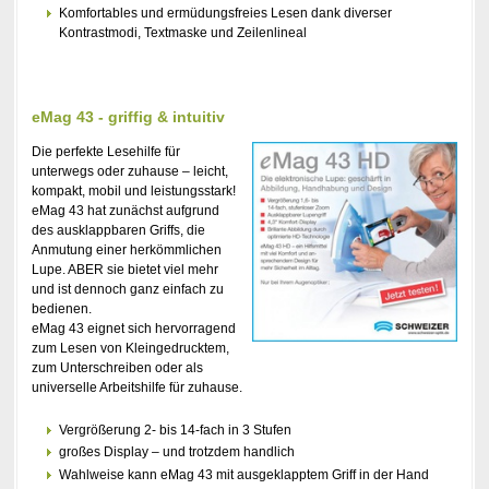
Komfortables und ermüdungsfreies Lesen dank diverser
Kontrastmodi, Textmaske und Zeilenlineal
eMag 43 - griffig & intuitiv
Die perfekte Lesehilfe für
unterwegs oder zuhause – leicht,
kompakt, mobil und leistungsstark!
eMag 43 hat zunächst aufgrund
des ausklappbaren Griffs, die
Anmutung einer herkömmlichen
Lupe. ABER sie bietet viel mehr
und ist dennoch ganz einfach zu
bedienen.
eMag 43 eignet sich hervorragend
zum Lesen von Kleingedrucktem,
zum Unterschreiben oder als
universelle Arbeitshilfe für zuhause.
Vergrößerung 2- bis 14-fach in 3 Stufen
großes Display – und trotzdem handlich
Wahlweise kann eMag 43 mit ausgeklapptem Griff in der Hand